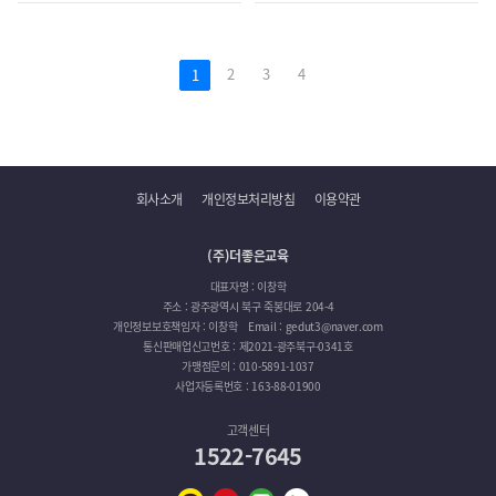
2
3
4
1
회사소개
개인정보처리방침
이용약관
(주)더좋은교육
대표자명 : 이창학
주소 : 광주광역시 북구 죽봉대로 204-4
개인정보보호책임자 : 이창학
Email : gedut3@naver.com
통신판매업신고번호 : 제2021-광주북구-0341호
가맹점문의 : 010-5891-1037
사업자등록번호 : 163-88-01900
고객센터
1522-7645