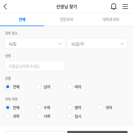
선생님 찾기
전체
전문과외
대학생과외
과외 장소
성명
성별
전체
남자
여자
과외 과목
전체
수학
영어
국어
과학
사회
입시