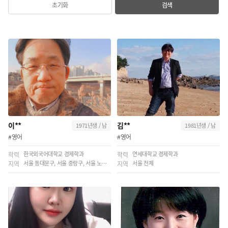
초기화
검색
이**
김**
1971년생 / 남
1981년생 / 남
#영어
#영어
한국외국어대학교 경제학과
연세대학교 경제학과
학력
학력
서울 동대문구, 서울 중랑구, 서울 노원구
서울 전체
지역
지역