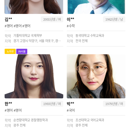
김**
이**
2001년생 / 여
1962년생 / 남
#영어 #영어 #영어
#수학
가톨릭대학교 국제학부
동국대학교 수학교육과
학력
학력
경기 고양시 덕양구, 서울 마포구, 경기 고양시 일산동구
전국 전체
지역
지역
한**
박**
1993년생 / 여
1979년생 / 여
#영어 #영어
#국어
순천향대학교 경찰행정학과
조선대학교 국어교육과
학력
학력
광주 전체
광주 전체
지역
지역