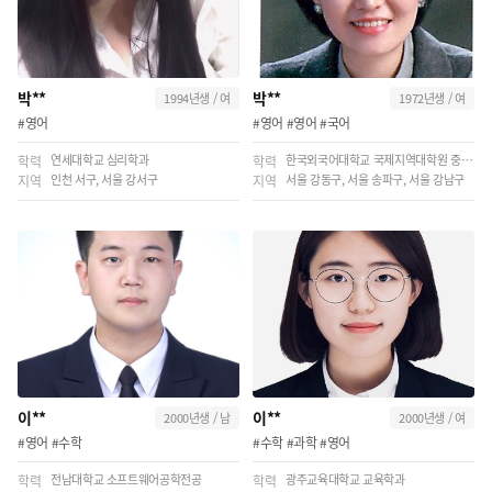
박**
박**
1994년생 / 여
1972년생 / 여
#영어
#영어 #영어 #국어
연세대학교 심리학과
한국외국어대학교 국제지역대학원 중국경제학과
학력
학력
인천 서구, 서울 강서구
서울 강동구, 서울 송파구, 서울 강남구
지역
지역
이**
이**
2000년생 / 남
2000년생 / 여
#영어 #수학
#수학 #과학 #영어
전남대학교 소프트웨어공학전공
광주교육대학교 교육학과
학력
학력