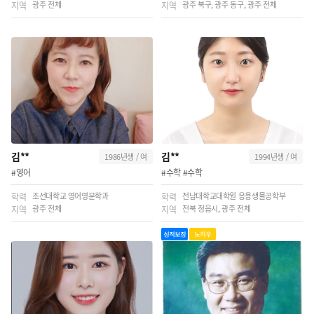
광주 전체
광주 북구, 광주 동구, 광주 전체
지역
지역
김**
김**
1986년생 / 여
1994년생 / 여
#영어
#수학 #수학
조선대학교 영어영문학과
전남대학교대학원 응용생물공학부
학력
학력
광주 전체
전북 정읍시, 광주 전체
지역
지역